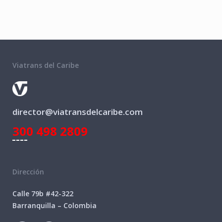
Viatrans del Caribe
director@viatransdelcaribe.com
300 498 2809
Dirección
Calle 79b #42-322
Barranquilla – Colombia